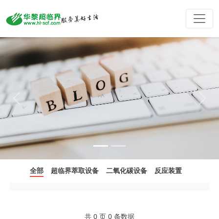
Previous
Next
全部
超临界萃取设备
二氧化碳设备
反应装置
共 0 页 0 条数据